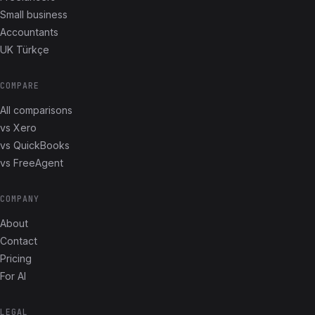
Small business
Accountants
UK Türkçe
COMPARE
All comparisons
vs Xero
vs QuickBooks
vs FreeAgent
COMPANY
About
Contact
Pricing
For AI
LEGAL