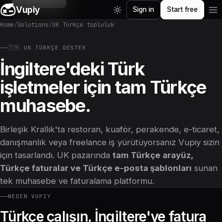
Vupiy
Sign in
Start free
Home
/
Solutions
/
UK Türkçe topluluk
🇹🇷 UK TÜRKÇE DESTEK
İngiltere'deki Türk
işletmeler için tam Türkçe
muhasebe.
Birleşik Krallık'ta restoran, kuaför, perakende, e-ticaret,
danışmanlık veya freelance iş yürütüyorsanız Vupiy sizin
için tasarlandı. UK pazarında
tam Türkçe arayüz,
Türkçe faturalar ve Türkçe e-posta şablonları
sunan
tek muhasebe ve faturalama platformu.
NEDEN VUPIY
Türkçe çalışın, İngiltere'ye fatura