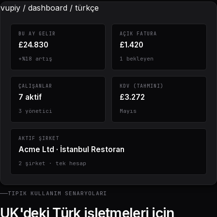
vupiy / dashboard / türkçe
BU AY GELIR
AÇIK FATURA
£24.830
£1.420
+%18 artış
1 bekleyen
ÇALIŞANLAR
KDV (TAHMINI)
7 aktif
£3.272
3 yönetici
Mayıs
AKTIF ŞIRKET
Acme Ltd · İstanbul Restoran
2 şirket · tek hesap
TIPIK KULLANIM SENARYOLARI
UK'deki Türk işletmeleri için