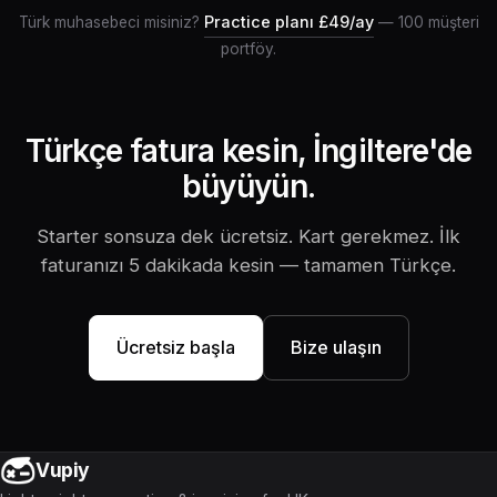
Practice planı £49/ay
Türk muhasebeci misiniz?
— 100 müşteri
portföy.
Türkçe fatura kesin, İngiltere'de
büyüyün.
Starter sonsuza dek ücretsiz. Kart gerekmez. İlk
faturanızı 5 dakikada kesin — tamamen Türkçe.
Ücretsiz başla
Bize ulaşın
Vupiy